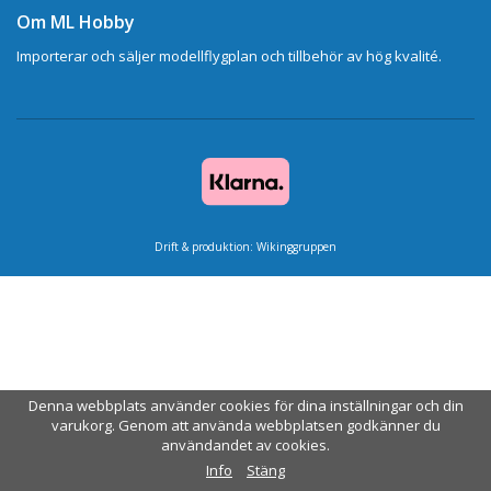
Om ML Hobby
Importerar och säljer modellflygplan och tillbehör av hög kvalité.
Drift & produktion:
Wikinggruppen
Denna webbplats använder cookies för dina inställningar och din
varukorg. Genom att använda webbplatsen godkänner du
användandet av cookies.
Info
Stäng