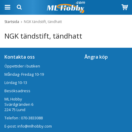
Startsida
NGK tändstift, tändhatt
NGK tändstift, tändhatt
Kontakta oss
Ångra köp
Öppettider i butiken
Måndag- Fredag 10-19
Lördag 10-13
Besöksadress
ML Hobby
Svärdgränden 6
224 75 Lund
Telefon : 070-3833088
E-post: info@mlhobby.com