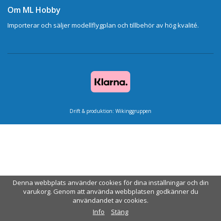
Om ML Hobby
Importerar och säljer modellflygplan och tillbehör av hög kvalité.
Drift & produktion:
Wikinggruppen
Denna webbplats använder cookies för dina inställningar och din
varukorg. Genom att använda webbplatsen godkänner du
användandet av cookies.
Info
Stäng